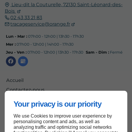
Lieu-dit la Couturelle,
72130
Saint-Léonard-des-
Bois
02 43 33 21 83
tracageservice@orange.fr
Lun - Mar :
07h00 - 12h00 | 13h30 - 17h30
Mer :
07h00 - 12h00 | 14h00 - 17h30
Jeu - Ven :
07h00 - 12h00 | 13h30 - 17h30
Sam - Dim :
Fermé
Accueil
Contactez-nous
Mentions légales
Your privacy is our priority
Plan du site
We use Cookies to improve user experience by
personalising content and ads, as well as
analyzing traffic and optimizing social networks